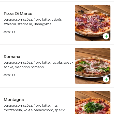
Pizza Di Marco
paradicsomszósz, fiordilatte, csípős
szalámi, szardella, lilahagyma
4790
Ft
Romana
paradicsomszósz, fiordilatte, rucola, speck
sonka, pecorino romano
4790
Ft
Montagna
paradicsomszósz, fiordilatte, friss
mozzarella, koktélparadicsom, speck