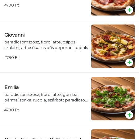
sonka, rucola, pecorino romano
4790
Ft
Giovanni
paradicsomszósz, fiordilatte, csípős
szalámi, articsóka, csípős peperoni paprika
4790
Ft
Emilia
paradicsomszósz, fiordilatte, gomba,
pármai sonka, rucola, szárított paradicsom,
grana padano sajt
4790
Ft