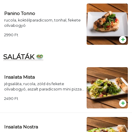
Panino Tonno
rucola, koktélparadicsom, tonhal, fekete
olívabogyó
2990
Ft
SALÁTÁK
Insalata Mista
jégsaláta, rucola, zöld és fekete
olivabogyó, aszalt paradicsom mini pizza
kenyérrel
2490
Ft
Insalata Nostra