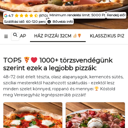
Minimum rendelési limit: 5000 Ft
Rendelj elő!
4.7
(970)
Szállítási idő: 60-120 perc
Bővebb infó
ÉTLAP
HÁZ PIZZÁI 32CM
KLASSZIKUS PIZ
TOP5
1000+ törzsvendégünk
szerint ezek a legjobb pizzák:
48–72 órát érlelt tészta, olasz alapanyagok, kemencés sütés,
szicíliai mesterektől hazahozott szaktudás - ezektől lesz
minden szelet könnyed, roppanó és mennyei
Kóstold
meg Veresegyház legnépszerűbb pizzáit!