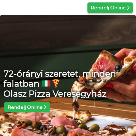
Kilépés
Rendelj Online
a
tartalomba
72-órányi szeretet, minden
falatban
Olasz Pizza Veresegyház
Rendelj Online