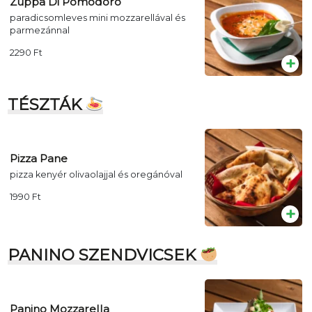
Zuppa Di Pomodoro
paradicsomleves mini mozzarellával és
parmezánnal
2290
Ft
TÉSZTÁK
Pizza Pane
pizza kenyér olivaolajjal és oregánóval
1990
Ft
PANINO SZENDVICSEK
Panino Mozzarella