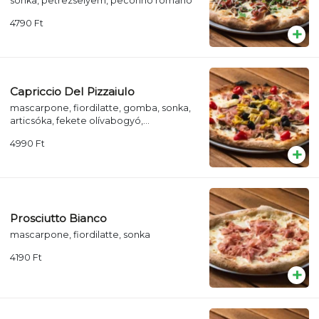
sonka, petrezselyem, pecorino romano
4790
Ft
Capriccio Del Pizzaiulo
mascarpone, fiordilatte, gomba, sonka,
articsóka, fekete olívabogyó,
koktélparadicsom
4990
Ft
Prosciutto Bianco
mascarpone, fiordilatte, sonka
4190
Ft