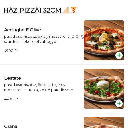
HÁZ PIZZÁI 32CM
Acciughe E Olive
paradicsomszósz, bivaly mozzarella (D.O.P),
szardella, fekete olívabogyó,
petrezselyem, citrom
4990
Ft
L’estate
paradicsomszósz, fiordilatte, friss
mozzarella, rucola, koktélparadicsom
4490
Ft
Grana