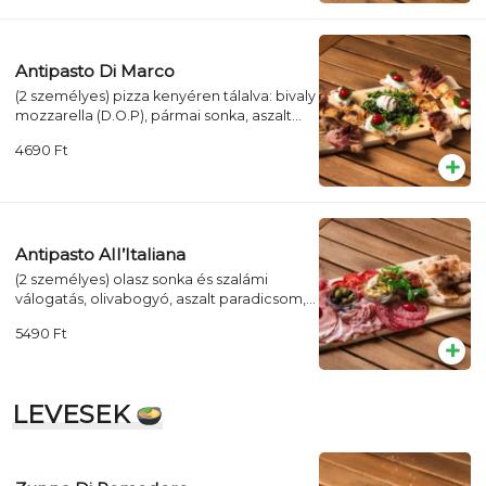
Antipasto Di Marco
(2 személyes) pizza kenyéren tálalva: bivaly
mozzarella (D.O.P), pármai sonka, aszalt
paradicsom, olivabogyó, rucola,
4690
Ft
bazsalikom, balzsamecetkrém
Antipasto All’Italiana
(2 személyes) olasz sonka és szalámi
válogatás, olivabogyó, aszalt paradicsom,
articsóka, rucola, pizza kenyérrel
5490
Ft
LEVESEK