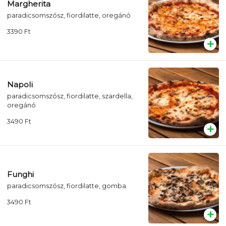
Margherita
paradicsomszósz, fiordilatte, oregánó
3390
Ft
Napoli
paradicsomszósz, fiordilatte, szardella,
oregánó
3490
Ft
Funghi
paradicsomszósz, fiordilatte, gomba
3490
Ft