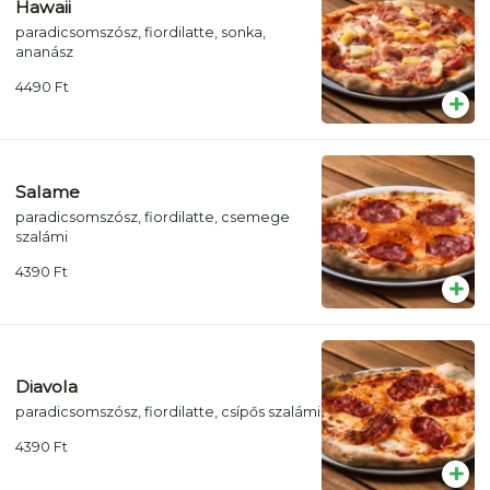
Hawaii
paradicsomszósz, fiordilatte, sonka,
ananász
4490
Ft
Salame
paradicsomszósz, fiordilatte, csemege
szalámi
4390
Ft
Diavola
paradicsomszósz, fiordilatte, csípős szalámi
4390
Ft