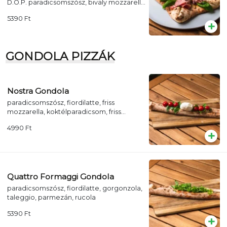
D.O.P. paradicsomszósz, bivaly mozzarella
D.O.P, pármai sonka, friss bazsalikom
5390
Ft
GONDOLA PIZZÁK
Nostra Gondola
paradicsomszósz, fiordilatte, friss
mozzarella, koktélparadicsom, friss
bazsalikom
4990
Ft
Quattro Formaggi Gondola
paradicsomszósz, fiordilatte, gorgonzola,
taleggio, parmezán, rucola
5390
Ft