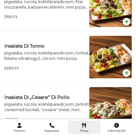
jégsaláta, rucola, koktélparadicsom, friss
mozzarella, balzsamecetkrém, mini pizza
kenyérrel
3190
Ft
Insalata Di Tonno
jégsaláta, rucola, koktélparadicsom, tonhal,
fekete olívabogyó, citrom, mini pizza
kenyérrel
3490
Ft
Insalata Di „Cesare” Di Pollo
jégsaláta, rucola, koktélparadicsom, pirított
csirkemell kockák, "cesare" öntet, mini
pizza kenyérrel
4290
Ft
Fiókom
Kapcsolat
Étlap
Információk