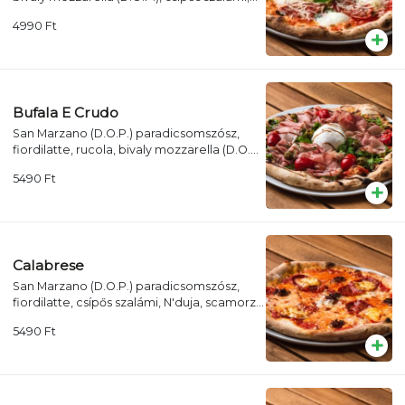
friss bazsalikom, pecorino romano
4990
Ft
Bufala E Crudo
San Marzano (D.O.P.) paradicsomszósz,
fiordilatte, rucola, bivaly mozzarella (D.O.P),
pármai sonka, zöld olívabogyó,
5490
Ft
koktélparadicsom, balzsamecetkrém
Calabrese
San Marzano (D.O.P.) paradicsomszósz,
fiordilatte, csípős szalámi, N'duja, scamorza
affumicata
5490
Ft