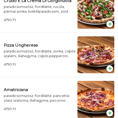
Crudo E La Crema Di Gorgonzola
paradicsomszósz, fiordilatte, rucola,
pármai sonka, koktélparadicsom, zöld
olívabogyó, házi gorgonzolakrém
4790
Ft
Pizza Ungherese
paradicsomszósz, fiordilatte, sonka, csípős
szalámi, lilahagyma, csípős pepperoni
paprika
4790
Ft
Amatriciana
paradicsomszósz, fiordilatte, pancetta-
olasz szalonna, lilahagyma, pecorino
romano-olasz juhsajt
4790
Ft