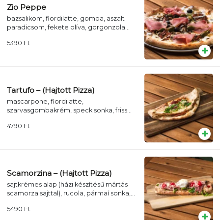
Zio Peppe
bazsalikom, fiordilatte, gomba, aszalt
paradicsom, fekete olíva, gorgonzola
krém, pármai sonka, kapribogyó
5390
Ft
Tartufo – (Hajtott Pizza)
mascarpone, fiordilatte,
szarvasgombakrém, speck sonka, friss
petrezselyem, parmezán
4790
Ft
Scamorzina – (Hajtott Pizza)
sajtkrémes alap (házi készítésű mártás
scamorza sajttal), rucola, pármaí sonka,
bivaly mozzarella (D.O.P),
5490
Ft
koktélparadicsom, grana padano