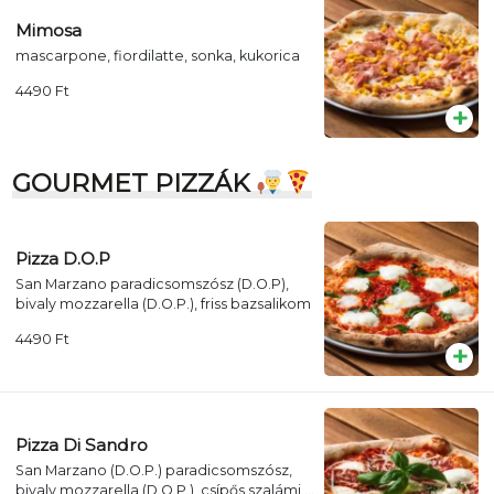
Mimosa
mascarpone, fiordilatte, sonka, kukorica
4490
Ft
GOURMET PIZZÁK
Pizza D.O.P
San Marzano paradicsomszósz (D.O.P),
bivaly mozzarella (D.O.P.), friss bazsalikom
4490
Ft
Pizza Di Sandro
San Marzano (D.O.P.) paradicsomszósz,
bivaly mozzarella (D.O.P.), csípős szalámi,