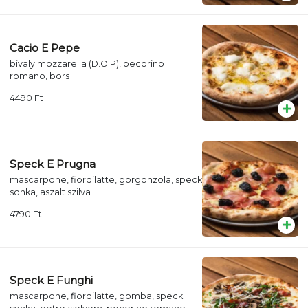
Cacio E Pepe
bivaly mozzarella (D.O.P), pecorino
romano, bors
4490
Ft
Speck E Prugna
mascarpone, fiordilatte, gorgonzola, speck
sonka, aszalt szilva
4790
Ft
Speck E Funghi
mascarpone, fiordilatte, gomba, speck