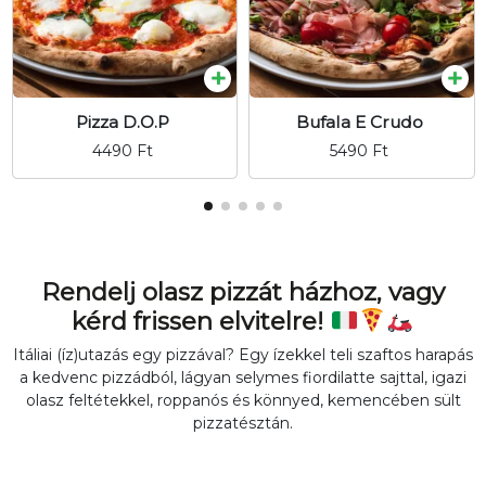
Pizza D.O.P
Bufala E Crudo
4490
Ft
5490
Ft
Rendelj olasz pizzát házhoz, vagy
kérd frissen elvitelre!
Itáliai (íz)utazás egy pizzával? Egy ízekkel teli szaftos harapás
a kedvenc pizzádból, lágyan selymes fiordilatte sajttal, igazi
olasz feltétekkel, roppanós és könnyed, kemencében sült
pizzatésztán.