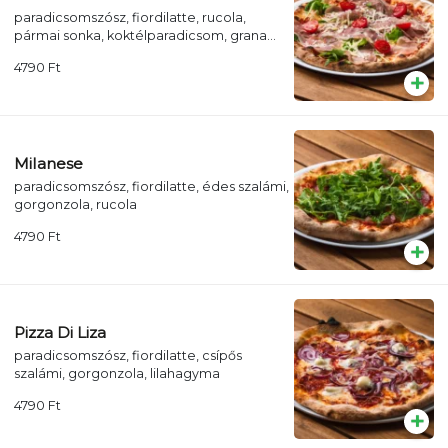
paradicsomszósz, fiordilatte, rucola,
pármai sonka, koktélparadicsom, grana
padano sajt
4790
Ft
Milanese
paradicsomszósz, fiordilatte, édes szalámi,
gorgonzola, rucola
4790
Ft
Pizza Di Liza
paradicsomszósz, fiordilatte, csípős
szalámi, gorgonzola, lilahagyma
4790
Ft