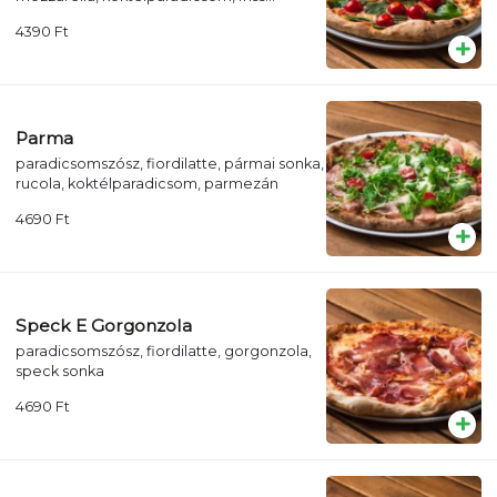
bazsalikom
4390
Ft
Parma
paradicsomszósz, fiordilatte, pármai sonka,
rucola, koktélparadicsom, parmezán
4690
Ft
Speck E Gorgonzola
paradicsomszósz, fiordilatte, gorgonzola,
speck sonka
4690
Ft