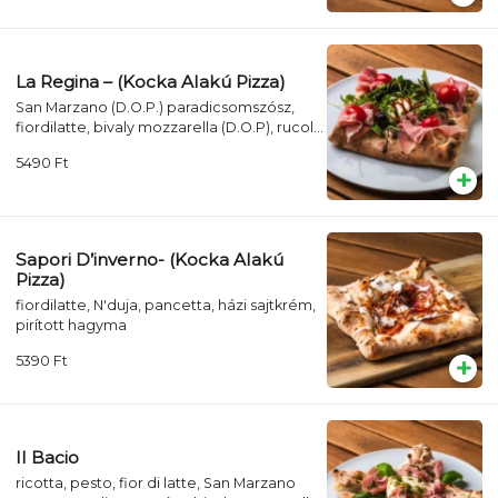
La Regina – (Kocka Alakú Pizza)
San Marzano (D.O.P.) paradicsomszósz,
fiordilatte, bivaly mozzarella (D.O.P), rucola,
szárított paradicsom, fekete olívabogyó,
5490
Ft
citrom, pármai sonka, balzsamecetkrém
Sapori D’inverno- (Kocka Alakú
Pizza)
fiordilatte, N'duja, pancetta, házi sajtkrém,
pirított hagyma
5390
Ft
Il Bacio
ricotta, pesto, fior di latte, San Marzano