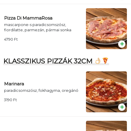
Pizza Di MammaRosa
mascarpone-s paradicsomszósz,
fiordilatte, parmezán, pármai sonka
4790
Ft
KLASSZIKUS PIZZÁK 32CM
Marinara
paradicsomszósz, fokhagyma, oregánó
3190
Ft