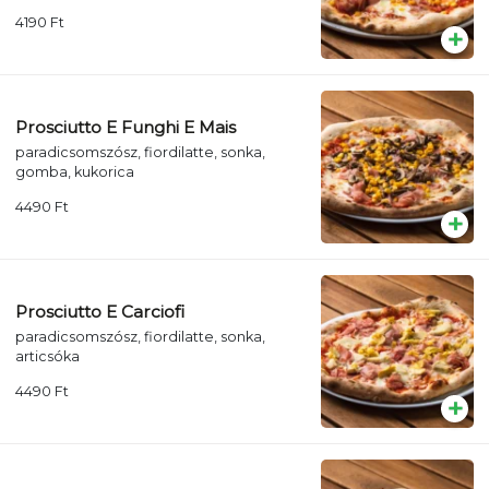
4190
Ft
Prosciutto E Funghi E Mais
paradicsomszósz, fiordilatte, sonka,
gomba, kukorica
4490
Ft
Prosciutto E Carciofi
paradicsomszósz, fiordilatte, sonka,
articsóka
4490
Ft