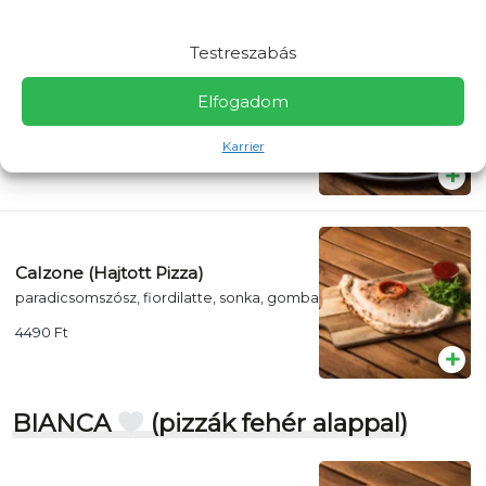
Testreszabás
Gamberi
Elfogadom
paradicsomszósz, fiordilatte, garnéla rák,
friss petrezselyem, citrom
Karrier
5490
Ft
Calzone (Hajtott Pizza)
paradicsomszósz, fiordilatte, sonka, gomba
4490
Ft
BIANCA
(pizzák fehér alappal)