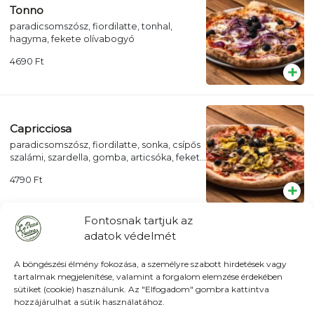
Tonno
paradicsomszósz, fiordilatte, tonhal,
hagyma, fekete olívabogyó
4690
Ft
Capricciosa
paradicsomszósz, fiordilatte, sonka, csípős
szalámi, szardella, gomba, articsóka, fekete
olívabogyó
4790
Ft
Fontosnak tartjuk az
adatok védelmét
Quattro Stagioni
paradicsomszósz, fiordilatte, csípős
A böngészési élmény fokozása, a személyre szabott hirdetések vagy
szalámi, fekete olívabogyó, articsóka, friss
tartalmak megjelenítése, valamint a forgalom elemzése érdekében
mozzarella, koktélparadicsom, friss
sütiket (cookie) használunk. Az "Elfogadom" gombra kattintva
4790
Ft
bazsalikom
hozzájárulhat a sütik használatához.