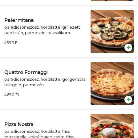
Palermitana
paradicsomszósz, fiordilatte, grillezett
padlizsán, parmezán, bazsalikom
4390
Ft
Quattro Formaggi
paradicsomszósz, fiordilatte, gorgonzola,
taleggio, parmezán
4690
Ft
Pizza Nostra
paradicsomszósz, fiordilatte, friss
mozzarella, koktélparadicsom, friss