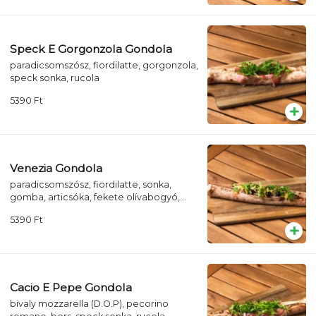
Speck E Gorgonzola Gondola
paradicsomszósz, fiordilatte, gorgonzola,
speck sonka, rucola
5390
Ft
Venezia Gondola
paradicsomszósz, fiordilatte, sonka,
gomba, articsóka, fekete olívabogyó,
rucola
5390
Ft
Cacio E Pepe Gondola
bivaly mozzarella (D.O.P), pecorino