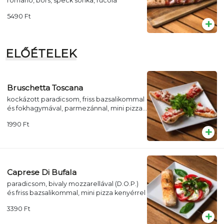
romano, bors, speck sonka, rucola
5490
Ft
ELŐÉTELEK
Bruschetta Toscana
kockázott paradicsom, friss bazsalikommal
és fokhagymával, parmezánnal, mini pizza
kenyéren tálalva
1990
Ft
Caprese Di Bufala
paradicsom, bivaly mozzarellával (D.O.P.)
és friss bazsalikommal, mini pizza kenyérrel
3390
Ft