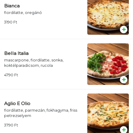
Bianca
fiordilatte, oregánó
3190
Ft
Bella Italia
mascarpone, fiordilatte, sonka,
koktélparadicsom, rucola
4790
Ft
Aglio E Olio
fiordilatte, parmezán, fokhagyma, friss
petrezselyem
3790
Ft