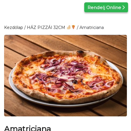
Kilépés
Rendelj Online
a
tartalomba
Kezdőlap
/
HÁZ PIZZÁI 32CM
/ Amatriciana
Amatriciana