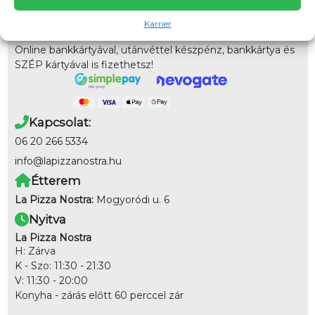
házhoz!
Karrier
Fizetés
Online bankkártyával, utánvéttel készpénz, bankkártya és
SZÉP kártyával is fizethetsz!
Kapcsolat:
06 20 266 5334
info@lapizzanostra.hu
Étterem
La Pizza Nostra:
Mogyoródi u. 6
Nyitva
La Pizza Nostra
H: Zárva
K - Szo: 11:30 - 21:30
V: 11:30 - 20:00
Konyha - zárás előtt 60 perccel zár