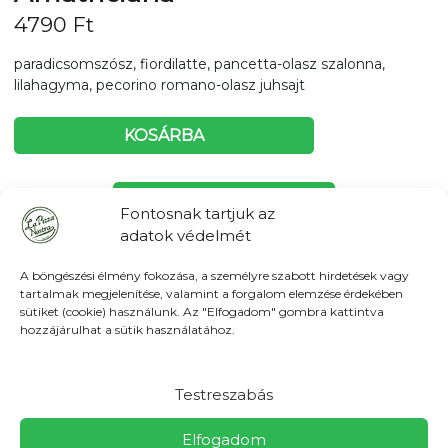
4790
Ft
paradicsomszósz, fiordilatte, pancetta-olasz szalonna,
lilahagyma, pecorino romano-olasz juhsajt
KOSÁRBA
Tovább a teljes étlaphoz >
Fontosnak tartjuk az
adatok védelmét
A böngészési élmény fokozása, a személyre szabott hirdetések vagy
tartalmak megjelenítése, valamint a forgalom elemzése érdekében
sütiket (cookie) használunk. Az "Elfogadom" gombra kattintva
Házhozszállítás / Elvitel
Rendelj Online
hozzájárulhat a sütik használatához.
Szállítunk:
Erdőkertes, Szada, Őrbottyán és Csomád:
600Ft Veresegyházon: 400Ft (minimum rendelés
5000Ft) Várható kiszállítási idő: 60 - 120 perc Csomagolási
Testreszabás
díj: tételenként 150 Ft,-
Elfogadom
Elvitel:
Ne állj sorba! Előre is rendelhetsz elvitelre, vagy