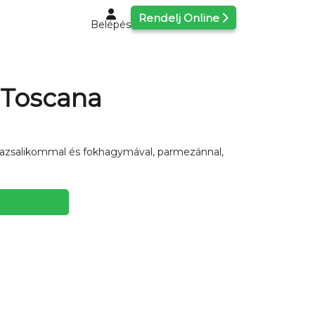
Rendelj Online
Belépés
 Toscana
 bazsalikommal és fokhagymával, parmezánnal,