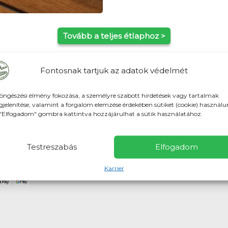
Tovább a teljes étlaphoz >
Fontosnak tartjuk az adatok védelmét
öngészési élmény fokozása, a személyre szabott hirdetések vagy tartalmak
jelenítése, valamint a forgalom elemzése érdekében sütiket (cookie) használu
mád: 600Ft Veresegyházon: 400Ft (minimum rendelés 5000Ft) Várh
"Elfogadom" gombra kattintva hozzájárulhat a sütik használatához.
lre, vagy házhoz!
Testreszabás
Elfogadom
kkártya és SZÉP kártyával is fizethetsz!
Karrier