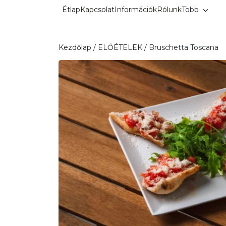
Kilépés
Étlap
Kapcsolat
Információk
Rólunk
Több
a
tartalomba
Kezdőlap
/
ELŐÉTELEK
/ Bruschetta Toscana