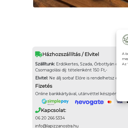
A b
Házhozszállítás / Elvitel
meg
Szállítunk:
Erdőkertes, Szada, Őrbottyán és Cso
Az 
Csomagolási díj: tételenként 150 Ft,-
Elvitel:
Ne állj sorba! Előre is rendelhetsz elvite
Fizetés
Online bankkártyával, utánvéttel készpénz, ban
Kapcsolat:
06 20 266 5334
info@lapizzanostra.hu