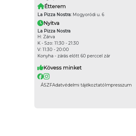
Étterem
La Pizza Nostra:
Mogyoródi u. 6
Nyitva
La Pizza Nostra
H: Zárva
K - Szo: 11:30 - 21:30
V: 11:30 - 20:00
Konyha - zárás előtt 60 perccel zár
Kövess minket
ÁSZF
Adatvédelmi tájékoztató
Impresszum