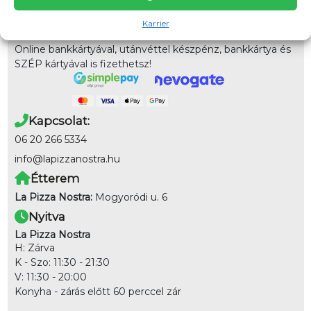
házhoz!
Karrier
Fizetés
Online bankkártyával, utánvéttel készpénz, bankkártya és
SZÉP kártyával is fizethetsz!
Kapcsolat:
06 20 266 5334
info@lapizzanostra.hu
Étterem
La Pizza Nostra:
Mogyoródi u. 6
Nyitva
La Pizza Nostra
H: Zárva
K - Szo: 11:30 - 21:30
V: 11:30 - 20:00
Konyha - zárás előtt 60 perccel zár