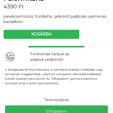
4390
Ft
paradicsomszósz, fiordilatte, grillezett padlizsán, parmezán,
bazsalikom
KOSÁRBA
Tovább a teljes étlaphoz >
Fontosnak tartjuk az
adatok védelmét
A böngészési élmény fokozása, a személyre szabott hirdetések vagy
tartalmak megjelenítése, valamint a forgalom elemzése érdekében
sütiket (cookie) használunk. Az "Elfogadom" gombra kattintva
Házhozszállítás / Elvitel
Rendelj Online
hozzájárulhat a sütik használatához.
Szállítunk:
Erdőkertes, Szada, Őrbottyán és Csomád:
600Ft Veresegyházon: 400Ft (minimum rendelés
5000Ft) Várható kiszállítási idő: 60 - 120 perc Csomagolási
Testreszabás
díj: tételenként 150 Ft,-
Elfogadom
Elvitel:
Ne állj sorba! Előre is rendelhetsz elvitelre, vagy