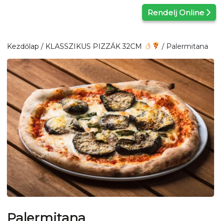
Kilépés
Rendelj Online
a
tartalomba
Kezdőlap
/
KLASSZIKUS PIZZÁK 32CM
/ Palermitana
Palermitana